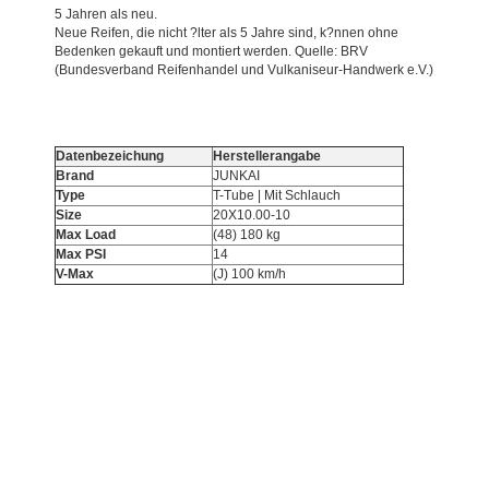
5 Jahren als neu.
Neue Reifen, die nicht ?lter als 5 Jahre sind, k?nnen ohne
Bedenken gekauft und montiert werden. Quelle: BRV
(Bundesverband Reifenhandel und Vulkaniseur-Handwerk e.V.)
Datenbezeichung
Herstellerangabe
Brand
JUNKAI
Type
T-Tube | Mit Schlauch
Size
20X10.00-10
Max Load
(48) 180 kg
Max PSI
14
V-Max
(J) 100 km/h