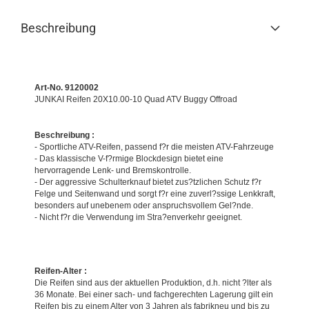
Beschreibung
Art-No. 9120002
JUNKAI Reifen 20X10.00-10 Quad ATV Buggy Offroad
Beschreibung :
- Sportliche ATV-Reifen, passend f?r die meisten ATV-Fahrzeuge
- Das klassische V-f?rmige Blockdesign bietet eine
hervorragende Lenk- und Bremskontrolle.
- Der aggressive Schulterknauf bietet zus?tzlichen Schutz f?r
Felge und Seitenwand und sorgt f?r eine zuverl?ssige Lenkkraft,
besonders auf unebenem oder anspruchsvollem Gel?nde.
- Nicht f?r die Verwendung im Stra?enverkehr geeignet.
Reifen-Alter :
Die Reifen sind aus der aktuellen Produktion, d.h. nicht ?lter als
36 Monate. Bei einer sach- und fachgerechten Lagerung gilt ein
Reifen bis zu einem Alter von 3 Jahren als fabrikneu und bis zu