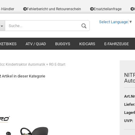
s Händler
Fehlerbericht und Retourenschein
Ersatzteilanfrage
Select Language
▼
KETBIKES
ATV / QUAD
BUGGYS
KIDCARS
E-FAHRZEUGE
c Kindertraktor Automatik + RG E-Start
NIT
2
Artikel in dieser Kategorie
Auto
Art.Nr
Liefer
Lager
UVP: