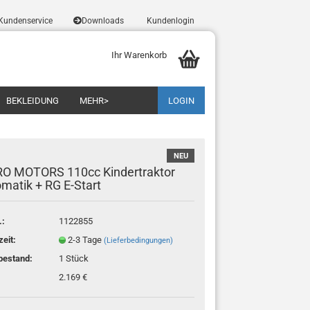
Kundenservice
Downloads
Kundenlogin
Ihr Warenkorb
BEKLEIDUNG
MEHR>
LOGIN
NEU
RO MOTORS 110cc Kindertraktor
matik + RG E-Start
Konto erstellen
.:
1122855
Passwort vergessen?
zeit:
2-3 Tage
(Lieferbedingungen)
bestand:
1
Stück
2.169 €