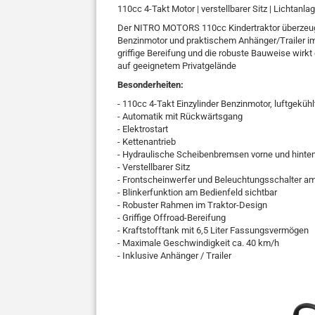
110cc 4-Takt Motor | verstellbarer Sitz | Lichtanl
Der NITRO MOTORS 110cc Kindertraktor überzeugt 
Benzinmotor und praktischem Anhänger/Trailer im 
griffige Bereifung und die robuste Bauweise wirkt
auf geeignetem Privatgelände
Besonderheiten:
- 110cc 4-Takt Einzylinder Benzinmotor, luftgekühl
- Automatik mit Rückwärtsgang
- Elektrostart
- Kettenantrieb
- Hydraulische Scheibenbremsen vorne und hinte
- Verstellbarer Sitz
- Frontscheinwerfer und Beleuchtungsschalter a
- Blinkerfunktion am Bedienfeld sichtbar
- Robuster Rahmen im Traktor-Design
- Griffige Offroad-Bereifung
- Kraftstofftank mit 6,5 Liter Fassungsvermögen
- Maximale Geschwindigkeit ca. 40 km/h
- Inklusive Anhänger / Trailer