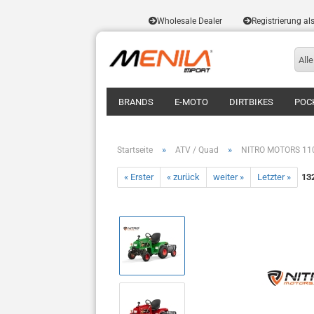
Wholesale Dealer
Registrierung al
Alle
BRANDS
E-MOTO
DIRTBIKES
POC
»
»
Startseite
ATV / Quad
NITRO MOTORS 110c
« Erster
« zurück
weiter »
Letzter »
13