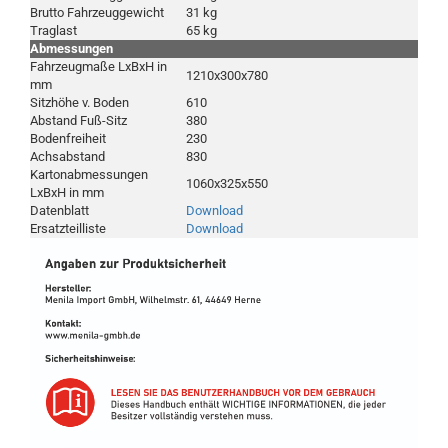
Brutto Fahrzeuggewicht
31 kg
Traglast
65 kg
Abmessungen
Fahrzeugmaße LxBxH in
1210x300x780
mm
Sitzhöhe v. Boden
610
Abstand Fuß-Sitz
380
Bodenfreiheit
230
Achsabstand
830
Kartonabmessungen
1060x325x550
LxBxH in mm
Datenblatt
Download
Ersatzteilliste
Download