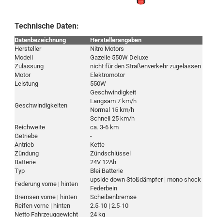
Technische Daten:
Datenbezeichnung
Herstellerangaben
Hersteller
Nitro Motors
Modell
Gazelle 550W Deluxe
Zulassung
nicht für den Straßenverkehr zugelassen
Motor
Elektromotor
Leistung
550W
Geschwindigkeit
Langsam 7 km/h
Geschwindigkeiten
Normal 15 km/h
Schnell 25 km/h
Reichweite
ca. 3-6 km
Getriebe
-
Antrieb
Kette
Zündung
Zündschlüssel
Batterie
24V 12Ah
Typ
Blei Batterie
upside down Stoßdämpfer | mono shock
Federung vorne | hinten
Federbein
Bremsen vorne | hinten
Scheibenbremse
Reifen vorne | hinten
2.5-10 | 2.5-10
Netto Fahrzeuggewicht
24 kg