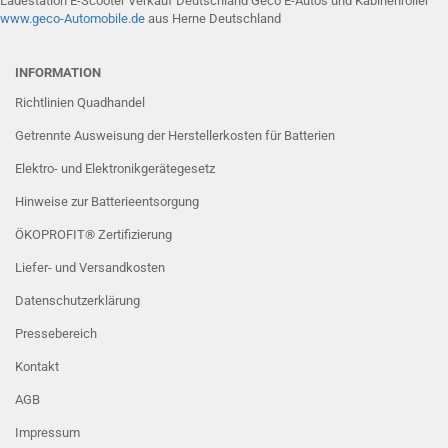
Ladestation E-Scooter Verkauf Deutschland Geco E-Autos und Kabinenroller
www.g
eco-Automobile
.de
aus Herne Deutschland
INFORMATION
Richtlinien Quadhandel
Getrennte Ausweisung der Herstellerkosten für Batterien
Elektro- und Elektronikgerätegesetz
Hinweise zur Batterieentsorgung
ÖKOPROFIT® Zertifizierung
Liefer- und Versandkosten
Datenschutzerklärung
Pressebereich
Kontakt
AGB
Impressum