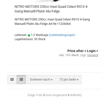
NITRO MOTORS 250cc maxi Quad Celavi RS10 4-
Gang Manuell Platin Alu-Felge
NITRO MOTORS 250cc maxi Quad Celavi RS10 4-Gang
Manuell Platin Alu-Felge Art-Nr.11226064
Lieferzeit:
1-2 Werktage
(Lieferbedingungen)
Lagerbestand: 50 Stück
Price after
> Login
<
inkl. 19% MwSt. zzgl.
Versand
Sortieren nach
72 pro Seite
Zeige
1
bis
8
(von insgesamt
8
Artikeln)