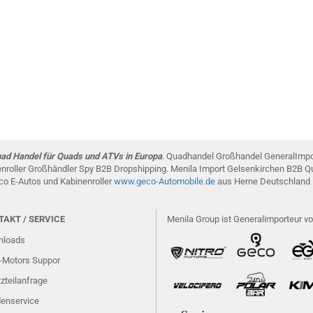
Quad Handel für Quads und ATVs in Europa
. Quadhandel Großhandel GeneralImpo
nenroller Großhändler Spy B2B Dropshipping. Menila Import Gelsenkirchen B2B
co E-Autos und Kabinenroller
www.g
eco-Automobile
.de
aus Herne Deutschland
AKT / SERVICE
Menila Group ist Generalimporteur vo
loads
o-Motors Suppor
zteilanfrage
enservice