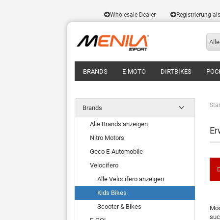
Wholesale Dealer
Registrierung al
Alle
BRANDS
E-MOTO
DIRTBIKES
POC
Star
Brands
Alle Brands anzeigen
Er
Nitro Motors
Geco E-Automobile
Velocifero
D
Alle Velocifero anzeigen
Kids Bikes
Scooter & Bikes
Möc
suc