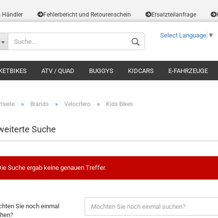
s Händler
Fehlerbericht und Retourenschein
Ersatzteilanfrage
Select Language
▼
KETBIKES
ATV / QUAD
BUGGYS
KIDCARS
E-FAHRZEUGE
»
»
»
tseite
Brands
Velocifero
Kids Bikes
weiterte Suche
ie Suche ergab keine genauen Treffer.
hten Sie noch einmal
hen?