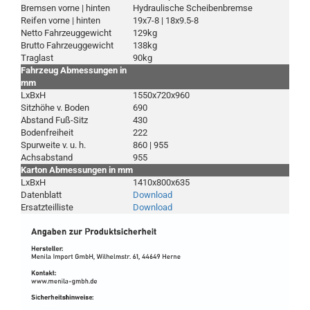
Bremsen vorne | hinten
Hydraulische Scheibenbremse
Reifen vorne | hinten
19x7-8 | 18x9.5-8
Netto Fahrzeuggewicht
129kg
Brutto Fahrzeuggewicht
138kg
Traglast
90kg
Fahrzeug Abmessungen in
mm
LxBxH
1550x720x960
Sitzhöhe v. Boden
690
Abstand Fuß-Sitz
430
Bodenfreiheit
222
Spurweite v. u. h.
860 | 955
Achsabstand
955
Karton Abmessungen in mm
LxBxH
1410x800x635
Datenblatt
Download
Ersatzteilliste
Download