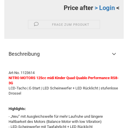
Price after
> Login
<
FRAGE ZUM PRODUKT
Beschreibung
Art-No. 1123614
NITRO MOTORS 125cc midi Kinder Quad Quablo Performance RS8-
3G
LCD-Tacho | E-Start | LED Scheinwerfer + LED Rücklicht | stufenlose
Drossel
Highlights:
- „Neu“ mit Ausgleichswelle für mehr Laufruhe und längere
Haltbarkeit des Motors (Balance Motor with low Vibration)
- LED-Scheinwerfer mit Tagfahrlicht + LED Rücklicht