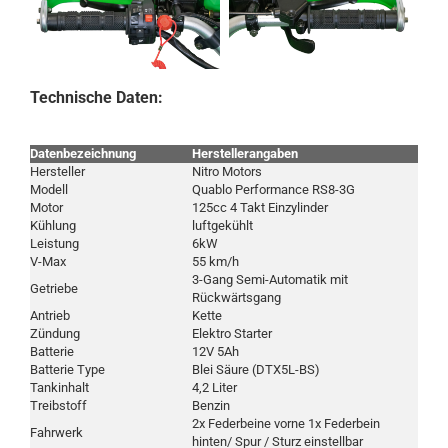
Technische Daten:
Datenbezeichnung
Herstellerangaben
Hersteller
Nitro Motors
Modell
Quablo Performance RS8-3G
Motor
125cc 4 Takt Einzylinder
Kühlung
luftgekühlt
Leistung
6kW
V-Max
55 km/h
3-Gang Semi-Automatik mit
Getriebe
Rückwärtsgang
Antrieb
Kette
Zündung
Elektro Starter
Batterie
12V 5Ah
Batterie Type
Blei Säure (DTX5L-BS)
Tankinhalt
4,2 Liter
Treibstoff
Benzin
2x Federbeine vorne 1x Federbein
Fahrwerk
hinten/ Spur / Sturz einstellbar