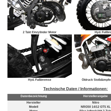
2 Takt Einzylinder Motor
Hyd. Fußb
Hyd. Fußbremse
Öldruck Stoßdämpfer
Technische Daten / Informationen:
Datenbezeichnung
Herstellerangabe
Hersteller
Nitro
Modell
NRG50 14/12 GTS XL