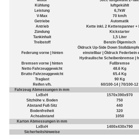
Motor
50cc luftgekühlt 2-Tak
Kühlung
luftgekühlt
Leistung
6,7kW
V-Max
70 km/h
Getriebe
Automatik
Antrieb
Kette inkl. 2 Kettenspanner +
Zündung
Kickstarter
Tankinhalt
1,5 Liter
Treibstoff
Benzin Ölgemisch
Öldruck Up-Side Down Stoßdämpfe
Federung vorne | hinten
einstellbar | Öldruck Federbein 
Hydraulische Scheibenbremse | h
Bremsen vorne | hinten
Fußbremse
Netto Fahrzeuggewicht
48.6 Kg
Brutto Fahrzeuggewicht
65.4 Kg
Traglast
90 Kg
Reifen v/h.
60/100-14 | 70/100-12
Fahrzeug Abmessungen in mm
LxBxH
1570x390x970
Sitzhöhe v. Boden
750
Abstand Fuß-Sitz
440
Bodenfreiheit
320
Achsabstand
1050
Karton Abmessungen in mm
LxBxH
1400x430x790
Sicherheitshinweise